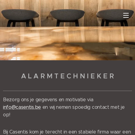
A L A R M T E C H N I E K E R
Bezorg ons je gegevens en motivatie via
info@casentis.be
en wij nemen spoedig contact met je
op!
Bij Casentis kom je terecht in een stabiele firma waar een