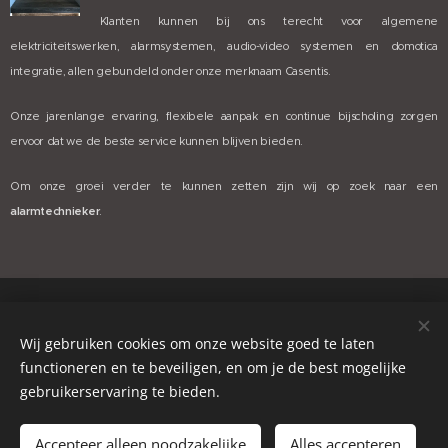
Klanten kunnen bij ons terecht voor algemene
elektriciteitswerken, alarmsystemen, audio-video systemen en domotica
integratie, allen gebundeld onder onze merknaam Casentis.
Onze jarenlange ervaring, flexibele aanpak en continue bijscholing zorgen
ervoor dat we de beste service kunnen blijven bieden.
Om onze groei verder te kunnen zetten zijn wij op zoek naar een
alarmtechnieker
.
©2022 Casentis.
Wij gebruiken cookies om onze website goed te laten
Cookies
|
Privacybeleid
|
Algemene voorwaarden
functioneren en te beveiligen, en om je de best mogelijke
gebruikerservaring te bieden.
Casentis BV- Léon Bekaertlaan 3K 9880 Aalter - T: +32 (0) 9 374
05 65 - BE 1033.078.209 - MBZ 20109486
Accepteer alleen noodzakelijke
Alles accepteren