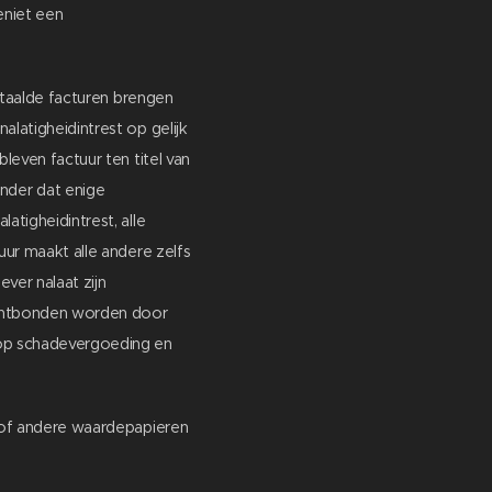
eniet een
betaalde facturen brengen
latigheidintrest op gelijk
leven factuur ten titel van
nder dat enige
atigheidintrest, alle
uur maakt alle andere zelfs
ver nalaat zijn
 ontbonden worden door
 op schadevergoeding en
s of andere waardepapieren