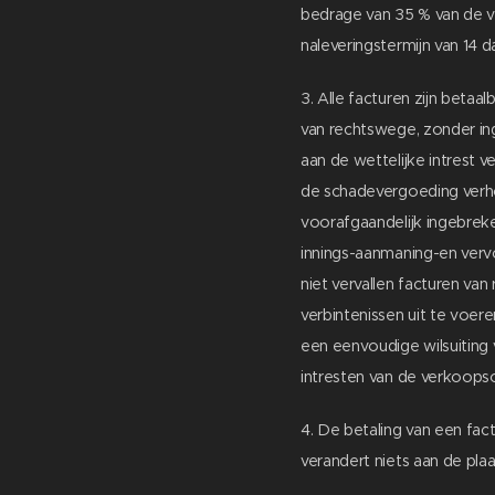
bedrage van 35 % van de ve
naleveringstermijn van 14 
3. Alle facturen zijn betaa
van rechtswege, zonder ing
aan de wettelijke intrest 
de schadevergoeding verh
voorafgaandelijk ingebreke
innings-aanmaning-en vervo
niet vervallen facturen va
verbintenissen uit te voe
een eenvoudige wilsuiting
intresten van de verkoop
4. De betaling van een fac
verandert niets aan de pla