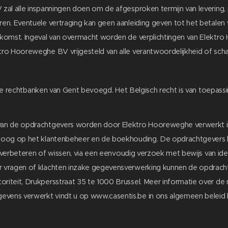
al alle inspanningen doen om de afgesproken termijn van levering, 
en. Eventuele vertraging kan geen aanleiding geven tot het betalen
nkomst. Ingeval van overmacht worden de verplichtingen van Elekt
ro Hooreweghe BV vrijgesteld van alle verantwoordelijkheid of scha
l de rechtbanken van Gent bevoegd. Het Belgisch recht is van toepass
an de opdrachtgevers worden door Elektro Hooreweghe verwerkt in
 oog op het klantenbeheer en de boekhouding. De opdrachtgevers k
n verbeteren of wissen, via een eenvoudig verzoek met bewijs van ident
vragen of klachten inzake gegevensverwerking kunnen de opdrachtge
iteit, Drukpersstraat 35 te 1000 Brussel. Meer informatie over de
ens verwerkt vindt u op www.casentis.be in ons algemeen beleid 