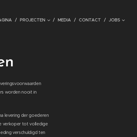
AGINA
PROJECTEN
MEDIA
CONTACT
JOBS
en
leveringsvoorwaarden
rs worden nooit in
na levering der goederen
e verkoper tot volledige
oeding verschuldigd ten