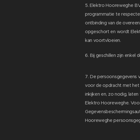
5. Elektro Hooreweghe BV z
programmatie te respecter
ontbinding van de overee
opgeschort en wordt Elekt
kan voortvloeien.
6. Bij geschillen zijn enke
7. De persoonsgegevens v
voor de opdracht met het
inkijken en, zo nodig, late
Elektro Hooreweghe. Voor 
Gegevensbeschermingsautor
Hooreweghe persoonsgegev