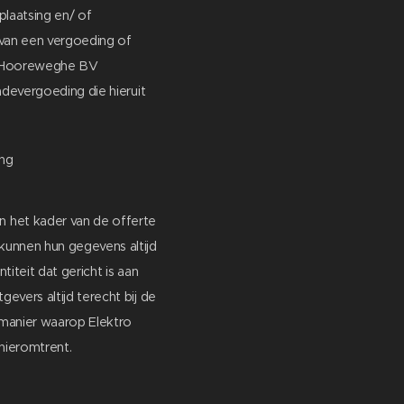
plaatsing en/ of
 van een vergoeding of
ro Hooreweghe BV
devergoeding die hieruit
ing
 het kader van de offerte
unnen hun gegevens altijd
iteit dat gericht is aan
vers altijd terecht bij de
 manier waarop Elektro
hieromtrent.