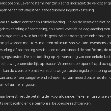
rkoopsom. Leveringstermijnen zijn slechts indicatief; de verkoper g
dagen vanaf ontvangst van aangetekende ingebrekestelling.
lbaar te Aalter, contant en zonder korting. De op de vervaldag niet 
ebrekestelling of aanmaning, en zowel voor als na dagvaarding een na
verhoogd met 4 %. In hetzelfde geval zal het bedrag per onbetaald geb
oogd worden met 10 % met een minimum van 62 Euro, eveneens zo
stelling of aanmaning vereist is en onverminderd de hoofdsom, de nal
lgingskosten. De niet betaling op zijn vervaldag van een enkele fact
n rechtswege onmiddellijk opeisbaar. Wanneer de koper of opdrachtge
ren, kan de overeenkomst van rechtswege zonder ingebrekestelling
 van onszelf per aangetekend schrijven, onverminderd onze rechten
som of aannemingssom.
tuur bewijst niet de betaling der voorafgaande. Tekenen van wissel
ats der betaling en de territoriaal bevoegde rechtbanken.